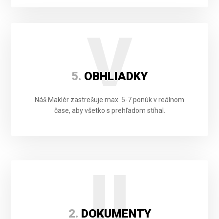
V
5.
OBHLIADKY
Náš Maklér zastrešuje max. 5-7 ponúk v reálnom
čase, aby všetko s prehľadom stíhal.
II
2.
DOKUMENTY