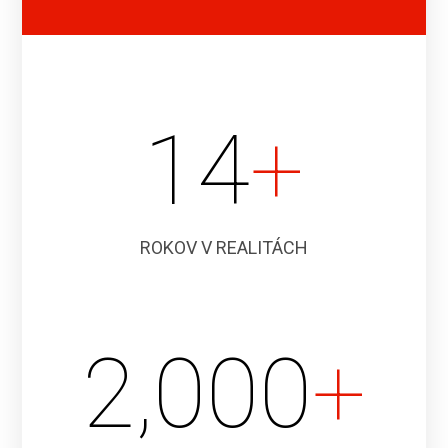
14
+
ROKOV V REALITÁCH
2,000
+