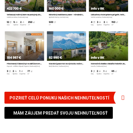
POZRIEŤ CELÚ PONUKU NAŠICH NEHNUTEĽNOSTÍ
MÁM ZÁUJEM PREDAŤ SVOJU NEHNUTEĽNOSŤ