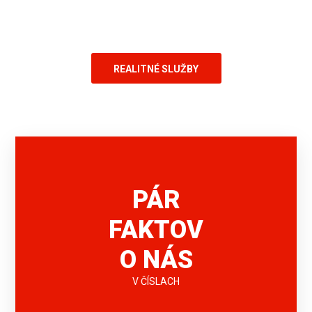
REALITNÉ SLUŽBY
MATE DOBRÝ TIP?
PÁR
FAKTOV
O NÁS
V ČÍSLACH