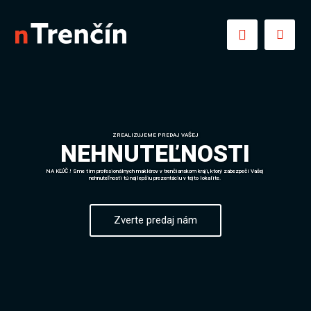
ZREALIZUJEME PREDAJ VAŠEJ
NEHNUTEĽNOSTI
NA KĽÚČ ! Sme tím profesionálnych maklérov v trenčianskom kraji, ktorý zabezpečí Vašej
nehnuteľnosti tú najlepšiu prezentáciu v tejto lokalite.
Zverte predaj nám