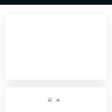
RealVEA.sk
REALITNÉ
SLUŽBY
INAK