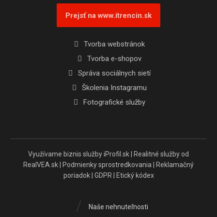
Prejsť na www.itrencin.sk
Tvorba webstránok
Tvorba e-shopov
Správa sociálnych sietí
Školenia Instagramu
Fotografické služby
Využívame biznis služby
iProfil.sk
| Realitné služby od
RealVEA.sk
|
Podmienky sprostredkovania
|
Reklamačný
poriadok
|
GDPR
|
Etický kódex
Naše nehnuteľnosti