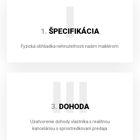
I
1.
ŠPECIFIKÁCIA
Fyzická obhliadka nehnuteľnosti našim maklérom.
III
3.
DOHODA
Uzatvorenie dohody vlastníka s realitnou
kanceláriou o sprostredkovaní predaja.