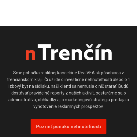
Realitná kancelária Trenčín
Realitná kancelária Trenčín
Realitná kancelária Trenčín
Realitná kancelária Trenčín
Realitná kancelária Trenčín
Sme pobočka realitnej kancelárie RealVEA.sk pôsobiaca v
trenčianskom kraji. Či už ide o investičné nehnuteľnosti alebo o 1
izbový byt na sídlisku, naši klienti sa nemusia o nič starať. Budú
dostávať pravidelné reporty z našich aktivít, postaráme sa o
administratívu, obhliadky aj o marketingovú stratégiu predaja a
vyhotovenie reklamných prospektov.
Pozrieť ponuku nehnuteľností