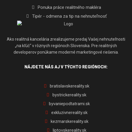
Ponuka práce realitného makléra
Tipér - odmena za tip na nehnuteľnosť
Ako realitná kancelária zrealizujeme predaj Vašej nehnuteľnosti
„na kľúč“ v rôznych regiónoch Slovenska. Pre realitných
developerov ponúkame moderné marketingové riešenia.
NÁJDETE NÁS AJ V TÝCHTO REGIÓNOCH:
bratislavskereality.sk
bystrickereality.sk
byvaniepodtatrami.sk
exkluzivnereality.sk
kezmarskereality.sk
liptovskereality.sk